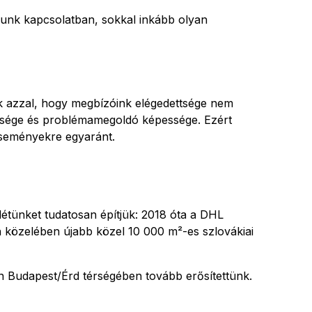
yunk kapcsolatban, sokkal inkább olyan
k azzal, hogy megbízóink elégedettsége nem
ettsége és problémamegoldó képessége. Ezért
eseményekre egyaránt.
étünket tudatosan építjük: 2018 óta a DHL
n közelében újabb közel 10 000 m²-es szlovákiai
n Budapest/Érd térségében tovább erősítettünk.