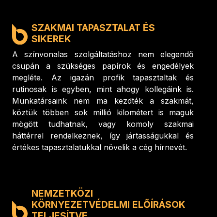
SZAKMAI TAPASZTALAT ÉS
SIKEREK
A színvonalas szolgáltatáshoz nem elegendő
csupán a szükséges papírok és engedélyek
megléte. Az igazán profik tapasztaltak és
rutinosak is egyben, mint ahogy kollegáink is.
Munkatársaink nem ma kezdték a szakmát,
köztük többen sok millió kilométert is maguk
mögött tudhatnak, vagy komoly szakmai
háttérrel rendelkeznek, így jártasságukkal és
értékes tapasztalatukkal növelik a cég hírnevét.
NEMZETKÖZI
KÖRNYEZETVÉDELMI ELŐÍRÁSOK
TELJESÍTVE