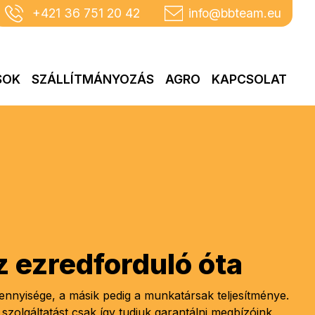
+421 36 751 20 42
info@bbteam.eu
SOK
SZÁLLÍTMÁNYOZÁS
AGRO
KAPCSOLAT
 ezredforduló óta
nnyisége, a másik pedig a munkatársak teljesítménye.
 szolgáltatást csak így tudjuk garantálni megbízóink