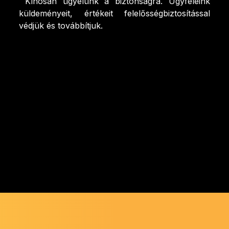
Kínosan ügyelünk a biztonságra. Ügyfeleink
küldeményeit, értékeit felelősségbiztosítással
védjük és továbbítjuk.