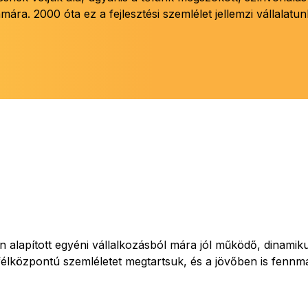
mára. 2000 óta ez a fejlesztési szemlélet jellemzi vállalatun
lapított egyéni vállalkozásból mára jól működő, dinamikus
félközpontú szemléletet megtartsuk, és a jövőben is fennm