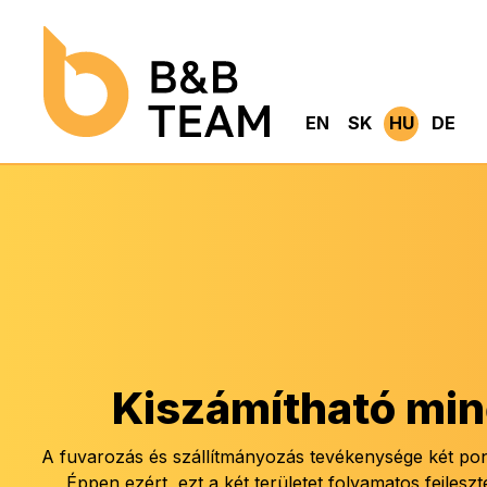
EN
SK
HU
DE
Kiszámítható min
A fuvarozás és szállítmányozás tevékenysége két pon
Éppen ezért, ezt a két területet folyamatos fejlesz