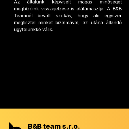
Az általunk képviselt magas minőséget
megbízóink visszajelzése is alátámasztja. A B&B
Teamnél bevált szokás, hogy aki egyszer
megtisztel minket bizalmával, az utána állandó
ügyfelünkké válik.
B&B team s.r.o.