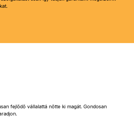
kat.
an fejlődő vállalattá nőtte ki magát. Gondosan
aradjon.