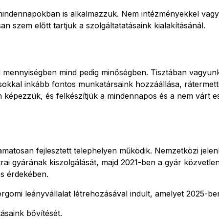
, a mindennapokban is alkalmazzuk. Nem intézményekkel vag
n szem előtt tartjuk a szolgáltatatásaink kialakításánál.
d mennyiségben mind pedig minőségben. Tisztában vagyun
, sokkal inkább fontos munkatársaink hozzáállása, ráterm
 képezzük, és felkészítjük a mindennapos és a nem várt 
atosan fejlesztett telephelyen működik. Nemzetközi jelenl
rai gyárának kiszolgálását, majd 2021-ben a gyár közvetle
és érdekében.
gomi leányvállalat létrehozásával indult, amelyet 2025-be
ásaink bővítését.