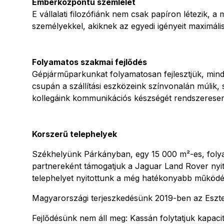
Emberközpontú szemlélet
E vállalati filozófiánk nem csak papíron létezik
személyekkel, akiknek az egyedi igényeit maximálisa
Folyamatos szakmai fejlődés
Gépjárműparkunkat folyamatosan fejlesztjük, min
csupán a szállítási eszközeink színvonalán múlik
kollegáink kommunikációs készségét rendszeresen
Korszerű telephelyek
Székhelyünk Párkányban, egy 15 000 m²-es, folyam
partnereként támogatjuk a Jaguar Land Rover nyit
telephelyet nyitottunk a még hatékonyabb működ
Magyarországi terjeszkedésünk 2019-ben az Eszter
Fejlődésünk nem áll meg: Kassán folytatjuk kapacit