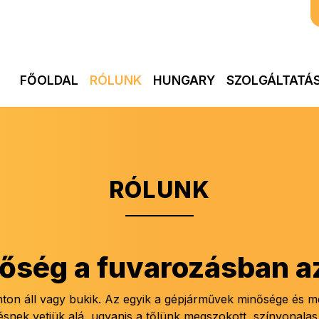
FŐOLDAL
RÓLUNK
HUNGARY
SZOLGÁLTATÁ
RÓLUNK
őség a fuvarozásban az
ton áll vagy bukik. Az egyik a gépjárművek minősége és me
tésnek vetjük alá, ugyanis a tőlünk megszokott, színvonalas