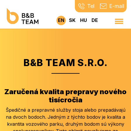
Tel
E-mail
EN
SK
HU
DE
B&B TEAM S.R.O.
Zaručená kvalita prepravy nového
tisícročia
Špedičné a prepravné služby stoja alebo prepadávajú
na dvoch bodoch. Jedným z týchto bodov je kvalita a
kvantita vozového parku, druhým bodom sú výkony
spolupracovníkov. Tieto oblasti považujeme za